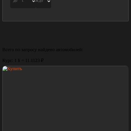
до
г.
км.
до
Всего по запросу найдено
автомобилей:
Курс: 1 ¥ = 11.1123 ₽