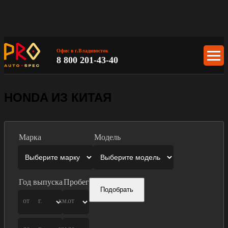
Офис в г.Владивосток
8 800 201-43-40
HONDA ИЗ КИТАЯ
Марка
Модель
Год выпуска
Пробег
Подобрать
от
г.
км.
от