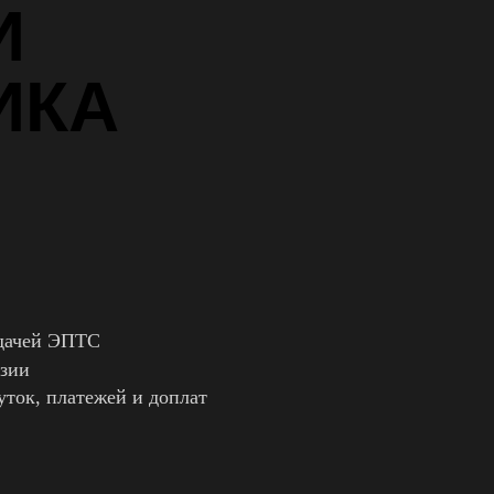
И
ИКА
ыдачей ЭПТС
Азии
уток, платежей и доплат