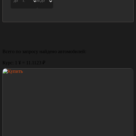
до
г.
км.
до
Всего по запросу найдено
автомобилей:
Курс: 1 ¥ = 11.1123 ₽