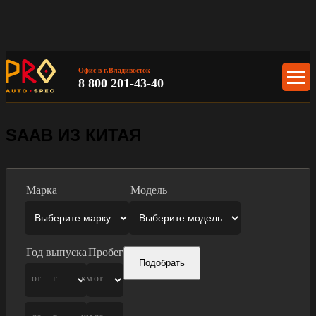
Офис в г.Владивосток
8 800 201-43-40
SAAB ИЗ КИТАЯ
Марка
Модель
Год выпуска
Пробег
Подобрать
от
г.
км.
от