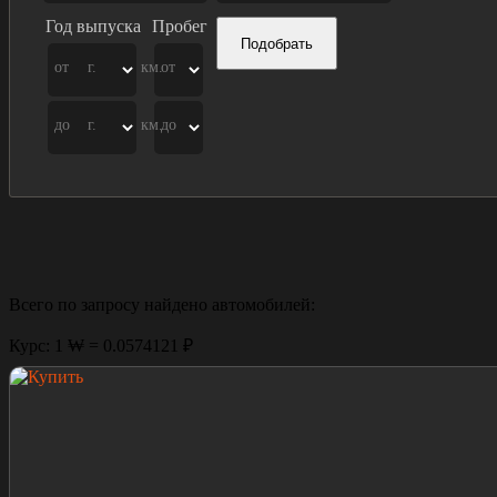
Год выпуска
Пробег
Подобрать
от
г.
км.
от
до
г.
км.
до
Всего по запросу найдено
автомобилей:
Курс: 1 ₩ = 0.0574121 ₽