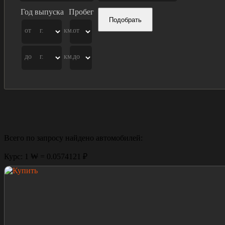
Год выпуска
Пробег
Подобрать
от
г.
км.
от
до
г.
км.
до
Всего по запросу найдено
автомобилей:
Курс: 1 ₩ = 0.0574121 ₽