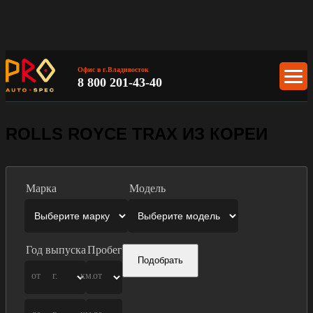
Офис в г.Владивосток
8 800 201-43-40
ROLLS ROYCE TRAX ИЗ КОРЕИ
Марка
Модель
Год выпуска
Пробег
Подобрать
от
г.
км.
от