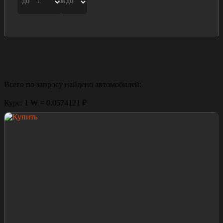
до
г.
км.
до
Всего по запросу найдено
автомобилей:
Курс: 1 ₩ = 0.0574121 ₽