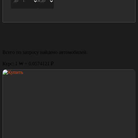
до
г.
км.
до
Всего по запросу найдено
автомобилей:
Курс: 1 ₩ = 0.0574121 ₽