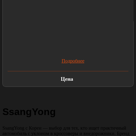
Подробнее
Цена
SsangYong
SsangYong с Кореи — выбор для тех, кто ищет практичный
автомобиль с уклоном в кроссоверы и внедорожники. Бренд