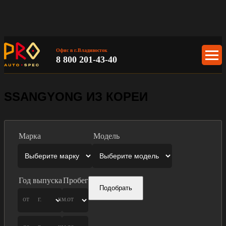
Офис в г.Владивосток
8 800 201-43-40
SSANGYONG ИЗ КОРЕИ
Марка
Модель
Год выпуска
Пробег
Подобрать
от
г.
км.
от