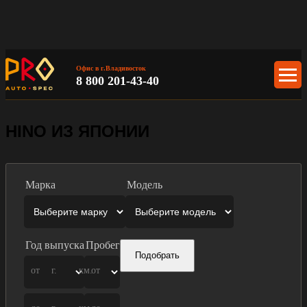
Офис в г.Владивосток
8 800 201-43-40
HINO ИЗ ЯПОНИИ
Марка
Модель
Год выпуска
Пробег
Подобрать
от
г.
км.
от