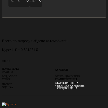
до
г.
км.
до
Всего по запросу найдено
автомобилей:
Курс: 1 ¥ = 0.581871 ₽
ФОТО
НОМЕР ЛОТА
АУКЦИОН
МОДЕЛЬ
ГОД, КУЗОВ
ОБЪЁМ ДВИГАТЕЛЯ
СЕРИЯ
КОМПЛЕКТАЦИЯ
СТАРТОВАЯ ЦЕНА
ПРОБЕГ
= ЦЕНА НА АУКЦИОНЕ
ОЦЕНКА
~ СРЕДНЯЯ ЦЕНА