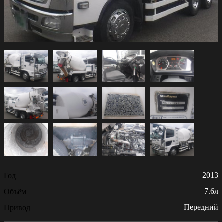
2013
Год
7.6л
Объём
Передний
Привод