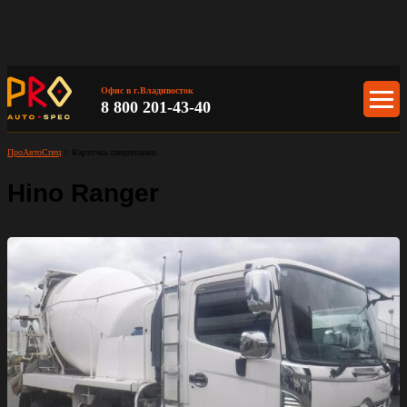
Офис в г.Владивосток
8 800 201-43-40
ПроАвтоСпец
>
Карточка спецтехники
Hino Ranger