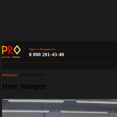
Офис в г.Владивосток
8 800 201-43-40
ПроАвтоСпец
>
Карточка спецтехники
Hino Ranger