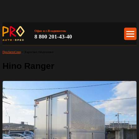
Офис в г.Владивосток
8 800 201-43-40
ПроАвтоСпец
>
Карточка спецтехники
Hino Ranger