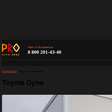
Офис в г.Владивосток
8 800 201-43-40
ПроАвтоСпец
>
Карточка спецтехники
Toyota Dyna