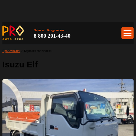
Офис в г.Владивосток
8 800 201-43-40
ПроАвтоСпец
>
Карточка спецтехники
Isuzu Elf