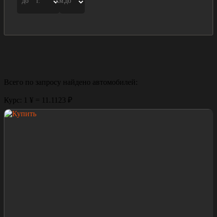
до
г.
км.
до
Всего по запросу найдено
автомобилей:
Курс: 1 ¥ = 11.1123 ₽