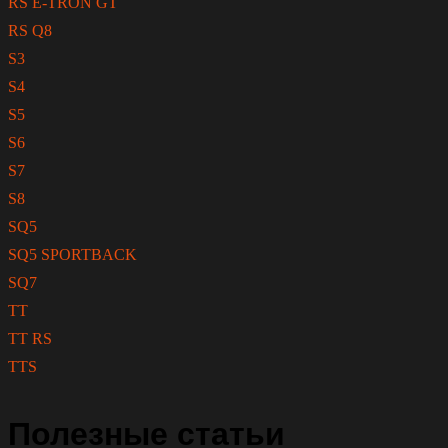
RS E-TRON GT
RS Q8
S3
S4
S5
S6
S7
S8
SQ5
SQ5 SPORTBACK
SQ7
TT
TT RS
TTS
Полезные статьи