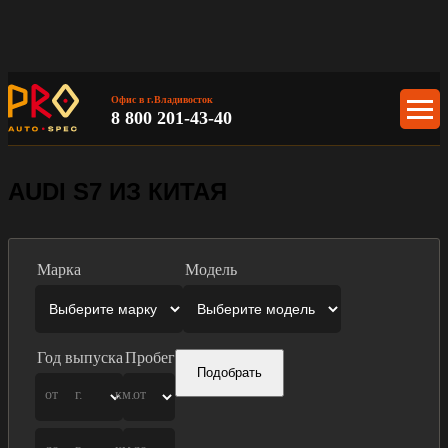
Офис в г.Владивосток
8 800 201-43-40
AUDI S7 ИЗ КИТАЯ
Марка
Модель
Год выпуска
Пробег
Подобрать
от
г.
км.
от