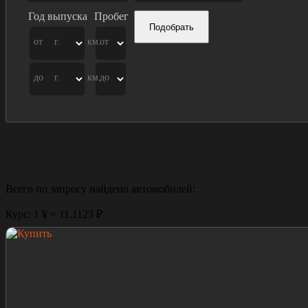
Год выпуска
Пробег
Подобрать
от
г.
км.
от
до
г.
км.
до
Всего по запросу найдено
автомобилей:
Курс: 1 ¥ = 11.1123 ₽