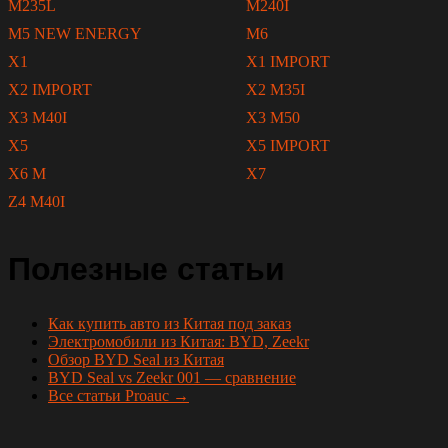
M235L
M240I
M5 NEW ENERGY
M6
X1
X1 IMPORT
X2 IMPORT
X2 M35I
X3 M40I
X3 M50
X5
X5 IMPORT
X6 M
X7
Z4 M40I
Полезные статьи
Как купить авто из Китая под заказ
Электромобили из Китая: BYD, Zeekr
Обзор BYD Seal из Китая
BYD Seal vs Zeekr 001 — сравнение
Все статьи Proauc →