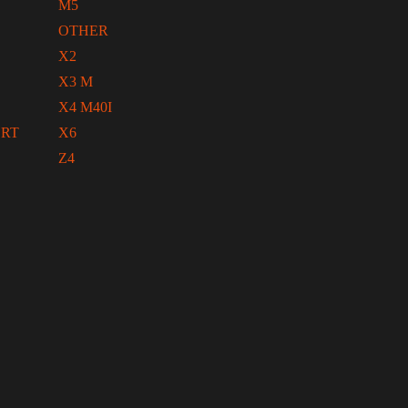
M5
OTHER
X2
X3 M
X4 M40I
ORT
X6
Z4