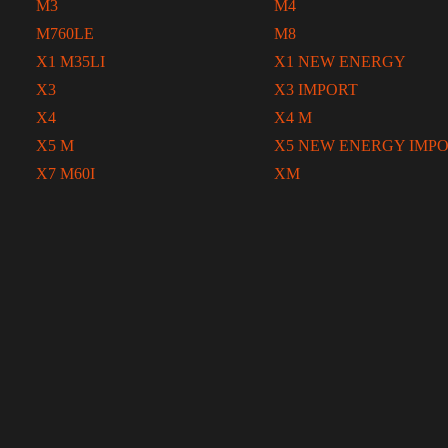
M3
M4
M760LE
M8
X1 M35LI
X1 NEW ENERGY
X3
X3 IMPORT
X4
X4 M
X5 M
X5 NEW ENERGY IMP
X7 M60I
XM