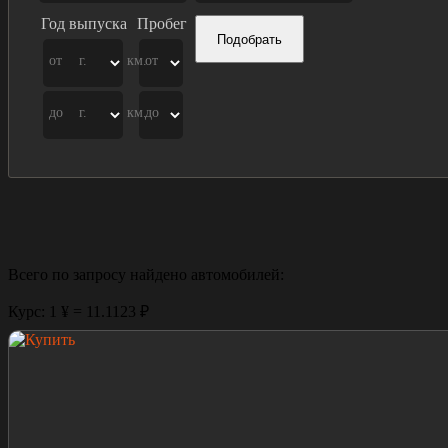
Год выпуска
Пробег
Подобрать
от
г.
км.
от
до
г.
км.
до
Всего по запросу найдено
автомобилей:
Курс: 1 ¥ = 11.1123 ₽