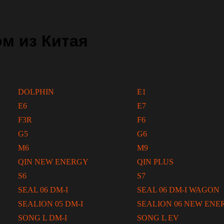
м из Китая
DOLPHIN
E1
E6
E7
F3R
F6
G5
G6
M6
M9
QIN NEW ENERGY
QIN PLUS
S6
S7
SEAL 06 DM-I
SEAL 06 DM-I WAGON
SEALION 05 DM-I
SEALION 06 NEW ENE
SONG L DM-I
SONG L EV