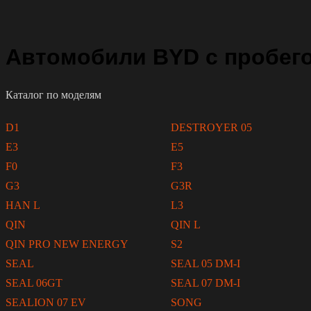
Автомобили BYD с пробего
Каталог по моделям
D1
DESTROYER 05
E3
E5
F0
F3
G3
G3R
HAN L
L3
QIN
QIN L
QIN PRO NEW ENERGY
S2
SEAL
SEAL 05 DM-I
SEAL 06GT
SEAL 07 DM-I
SEALION 07 EV
SONG