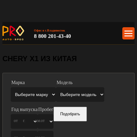
Офис в г.Владивосток
8 800 201-43-40
CHERY X1 ИЗ КИТАЯ
Марка
Модель
Год выпуска
Пробег
Подобрать
от
г.
км.
от