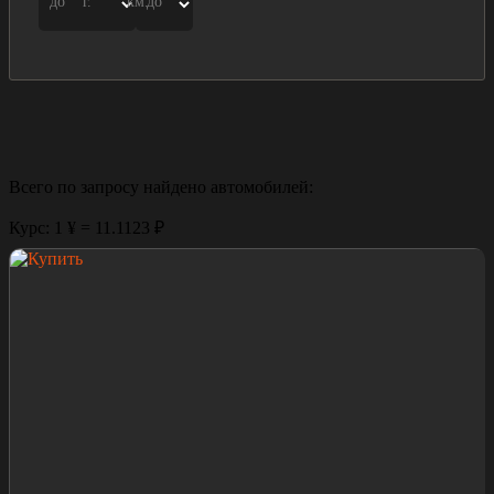
до
г.
км.
до
Всего по запросу найдено
автомобилей:
Курс: 1 ¥ = 11.1123 ₽