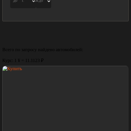
до
г.
км.
до
Всего по запросу найдено
автомобилей:
Курс: 1 ¥ = 11.1123 ₽