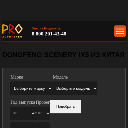
Офис в г.Владивосток
8 800 201-43-40
DONGFENG SCENERY IX5 ИЗ КИТАЯ
Марка
Модель
Год выпуска
Пробег
Подобрать
от
г.
км.
от