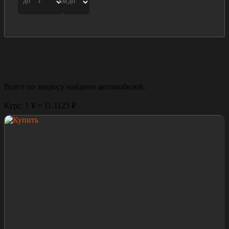
до
г.
км.
до
Всего по запросу найдено
автомобилей:
Курс: 1 ¥ = 11.1123 ₽