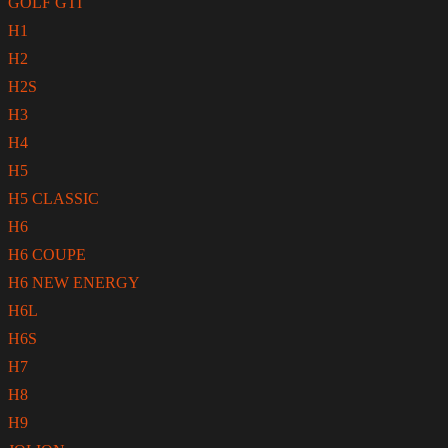
GOLF GTI
H1
H2
H2S
H3
H4
H5
H5 CLASSIC
H6
H6 COUPE
H6 NEW ENERGY
H6L
H6S
H7
H8
H9