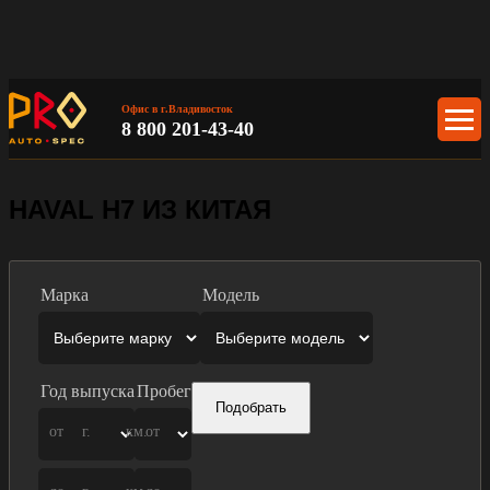
Офис в г.Владивосток
8 800 201-43-40
HAVAL H7 ИЗ КИТАЯ
Марка
Модель
Год выпуска
Пробег
Подобрать
от
г.
км.
от