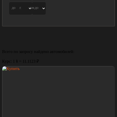
до
г.
км.
до
Всего по запросу найдено
автомобилей:
Курс: 1 ¥ = 11.1123 ₽