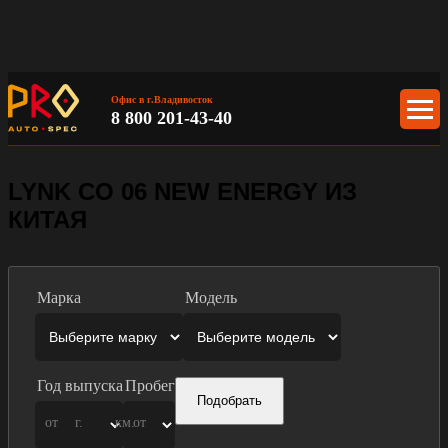
Офис в г.Владивосток
8 800 201-43-40
LYNK CO 06 NEW ENERGY ИЗ
КИТАЯ
Марка
Модель
Год выпуска
Пробег
Подобрать
от
г.
км.
от