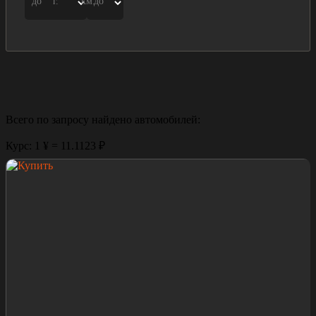
до
г.
км.
до
Всего по запросу найдено
автомобилей:
Курс: 1 ¥ = 11.1123 ₽