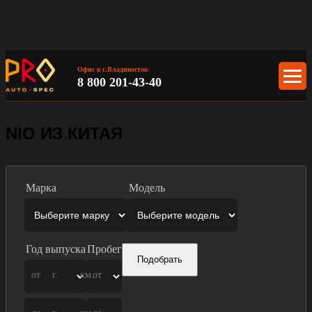
Офис в г.Владивосток
8 800 201-43-40
NIO ИЗ КИТАЯ
Марка
Модель
Год выпуска
Пробег
Подобрать
от
г.
км.
от