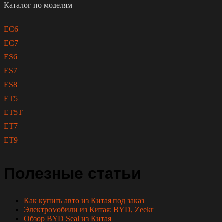
Каталог по моделям
EC6
EC7
ES6
ES7
ES8
ET5
ET5T
ET7
ET9
Полезные статьи
Как купить авто из Китая под заказ
Электромобили из Китая: BYD, Zeekr
Обзор BYD Seal из Китая