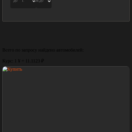
до
г.
км.
до
Всего по запросу найдено
автомобилей:
Курс: 1 ¥ = 11.1123 ₽