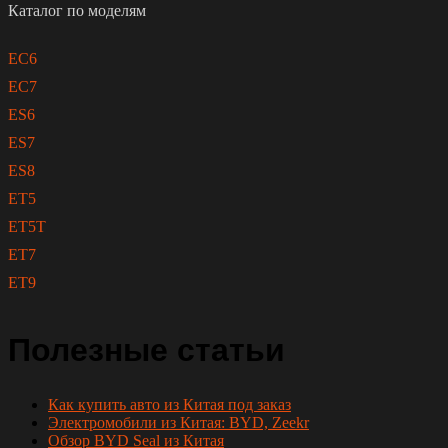
Каталог по моделям
EC6
EC7
ES6
ES7
ES8
ET5
ET5T
ET7
ET9
Полезные статьи
Как купить авто из Китая под заказ
Электромобили из Китая: BYD, Zeekr
Обзор BYD Seal из Китая