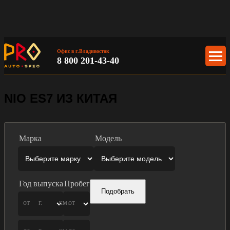
Офис в г.Владивосток
8 800 201-43-40
NIO ES7 ИЗ КИТАЯ
Марка
Модель
Год выпуска
Пробег
Подобрать
от
г.
км.
от