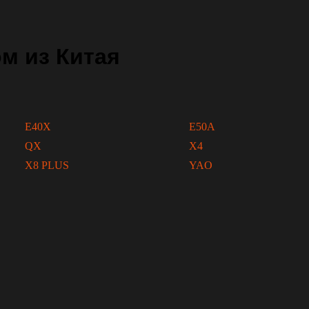
м из Китая
E40X
E50A
QX
X4
X8 PLUS
YAO