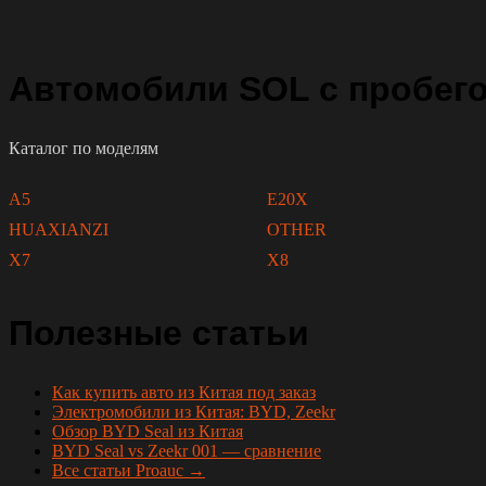
Автомобили SOL с пробего
Каталог по моделям
A5
E20X
HUAXIANZI
OTHER
X7
X8
Полезные статьи
Как купить авто из Китая под заказ
Электромобили из Китая: BYD, Zeekr
Обзор BYD Seal из Китая
BYD Seal vs Zeekr 001 — сравнение
Все статьи Proauc →