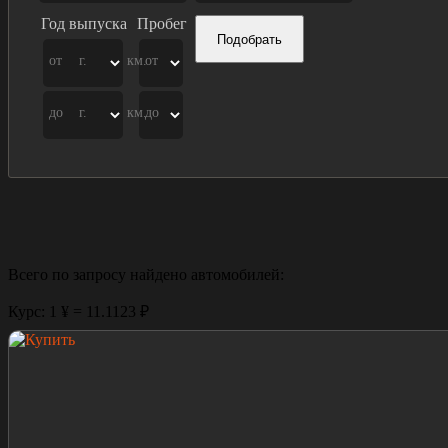
Год выпуска
Пробег
Подобрать
от
г.
км.
от
до
г.
км.
до
Всего по запросу найдено
автомобилей:
Курс: 1 ¥ = 11.1123 ₽