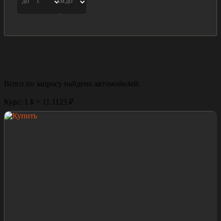
до
г.
км.
до
Всего по запросу найдено
автомобилей:
Курс: 1 ¥ = 11.1123 ₽