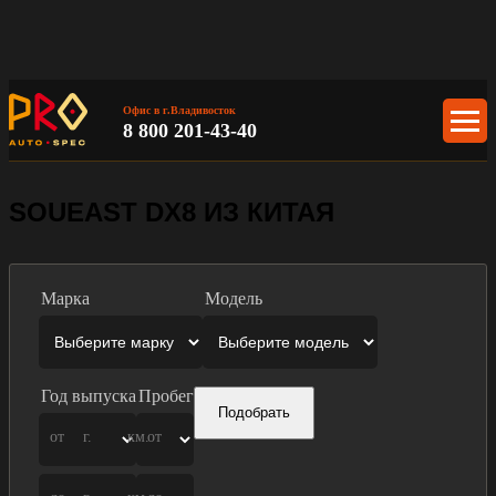
Офис в г.Владивосток
8 800 201-43-40
SOUEAST DX8 ИЗ КИТАЯ
Марка
Модель
Год выпуска
Пробег
Подобрать
от
г.
км.
от