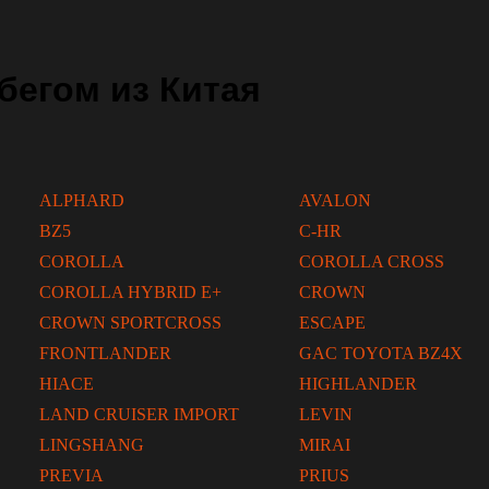
бегом из Китая
ALPHARD
AVALON
BZ5
C-HR
COROLLA
COROLLA CROSS
COROLLA HYBRID E+
CROWN
CROWN SPORTCROSS
ESCAPE
FRONTLANDER
GAC TOYOTA BZ4X
HIACE
HIGHLANDER
LAND CRUISER IMPORT
LEVIN
LINGSHANG
MIRAI
PREVIA
PRIUS