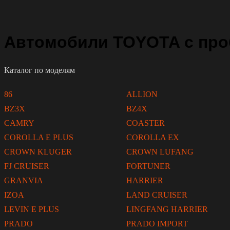
Автомобили TOYOTA с про
Каталог по моделям
86
ALLION
BZ3X
BZ4X
CAMRY
COASTER
COROLLA E PLUS
COROLLA EX
CROWN KLUGER
CROWN LUFANG
FJ CRUISER
FORTUNER
GRANVIA
HARRIER
IZOA
LAND CRUISER
LEVIN E PLUS
LINGFANG HARRIER
PRADO
PRADO IMPORT