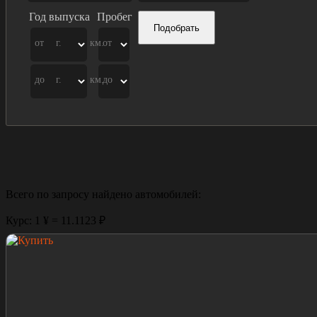
Год выпуска
Пробег
Подобрать
от
г.
км.
от
до
г.
км.
до
Всего по запросу найдено
автомобилей:
Курс: 1 ¥ = 11.1123 ₽