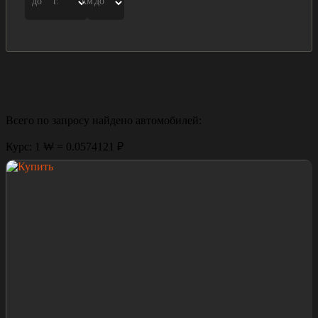
до
г.
км.
до
Всего по запросу найдено
автомобилей:
Курс: 1 ₩ = 0.0574121 ₽