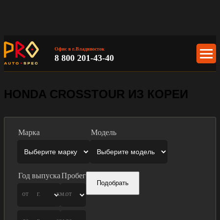
Офис в г.Владивосток
8 800 201-43-40
HONDA CROSSTOUR ИЗ КОРЕИ
Марка
Модель
Год выпуска
Пробег
Подобрать
от
г.
км.
от