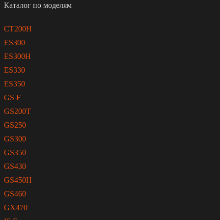
Каталог по моделям
CT200H
ES300
ES300H
ES330
ES350
GS F
GS200T
GS250
GS300
GS350
GS430
GS450H
GS460
GX470