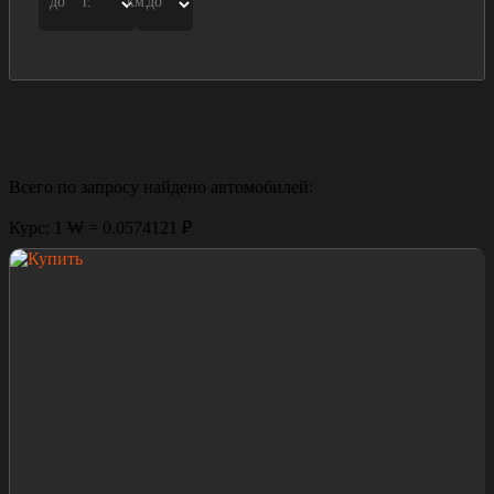
до
г.
км.
до
Всего по запросу найдено
автомобилей:
Курс: 1 ₩ = 0.0574121 ₽