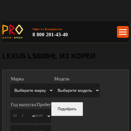
Офис в г.Владивосток
8 800 201-43-40
LEXUS LS600HL ИЗ КОРЕИ
Марка
Модель
Год выпуска
Пробег
Подобрать
от
г.
км.
от