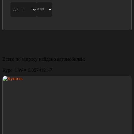
до
г.
км.
до
Всего по запросу найдено
автомобилей:
Курс: 1 ₩ = 0.0574121 ₽