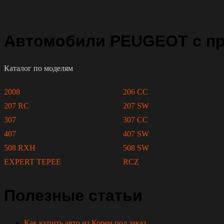
Автомобили PEUGEOT с пр
Каталог по моделям
2008
206 CC
207 RC
207 SW
307
307 CC
407
407 SW
508 RXH
508 SW
EXPERT TEPEE
RCZ
Полезные статьи
Как купить авто из Кореи под заказ