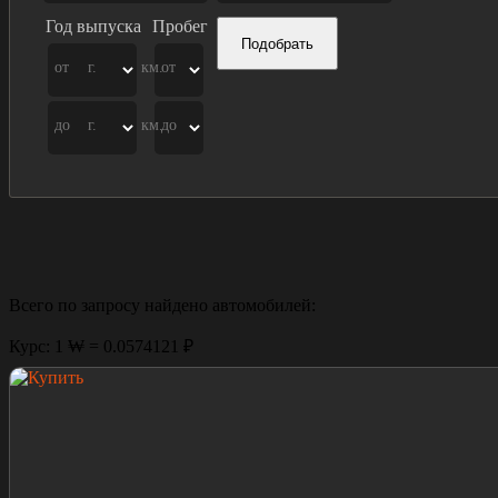
Год выпуска
Пробег
Подобрать
от
г.
км.
от
до
г.
км.
до
Всего по запросу найдено
автомобилей:
Курс: 1 ₩ = 0.0574121 ₽