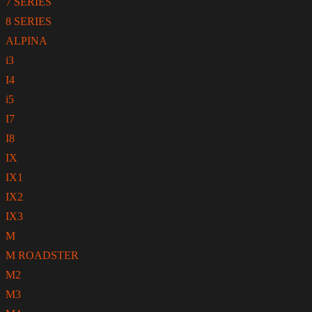
7 SERIES
8 SERIES
ALPINA
i3
I4
i5
I7
I8
IX
IX1
IX2
IX3
M
M ROADSTER
M2
M3