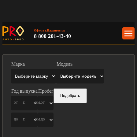
Офис в г.Владивосток
8 800 201-43-40
Марка
Модель
Год выпуска
Пробег
Подобрать
от
г.
км.
от
до
г.
км.
до