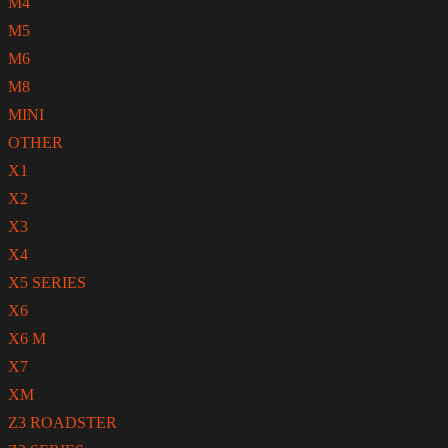
M4
M5
M6
M8
MINI
OTHER
X1
X2
X3
X4
X5 SERIES
X6
X6 M
X7
XM
Z3 ROADSTER