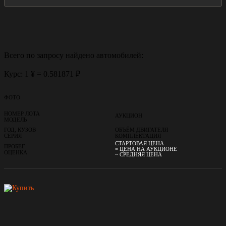
Всего по запросу найдено
автомобилей:
Курс: 1 ¥ = 0.581871 ₽
ФОТО
НОМЕР ЛОТА
АУКЦИОН
МОДЕЛЬ
ГОД, КУЗОВ
ОБЪЁМ ДВИГАТЕЛЯ
СЕРИЯ
КОМПЛЕКТАЦИЯ
СТАРТОВАЯ ЦЕНА
ПРОБЕГ
= ЦЕНА НА АУКЦИОНЕ
ОЦЕНКА
~ СРЕДНЯЯ ЦЕНА