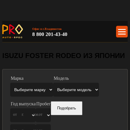
Офис в г.Владивосток
8 800 201-43-40
ISUZU FOSTER RODEO ИЗ ЯПОНИИ
Марка
Модель
Год выпуска
Пробег
Подобрать
от
г.
км.
от