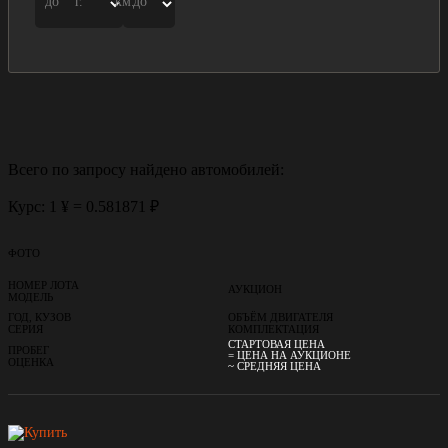
до
г.
км.
до
Всего по запросу найдено
автомобилей:
Курс: 1 ¥ = 0.581871 ₽
ФОТО
НОМЕР ЛОТА
АУКЦИОН
МОДЕЛЬ
ГОД, КУЗОВ
ОБЪЁМ ДВИГАТЕЛЯ
СЕРИЯ
КОМПЛЕКТАЦИЯ
СТАРТОВАЯ ЦЕНА
ПРОБЕГ
= ЦЕНА НА АУКЦИОНЕ
ОЦЕНКА
~ СРЕДНЯЯ ЦЕНА