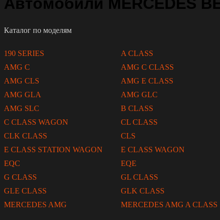
Автомобили MERCEDES BEN
Каталог по моделям
190 SERIES
A CLASS
AMG C
AMG C CLASS
AMG CLS
AMG E CLASS
AMG GLA
AMG GLC
AMG SLC
B CLASS
C CLASS WAGON
CL CLASS
CLK CLASS
CLS
E CLASS STATION WAGON
E CLASS WAGON
EQC
EQE
G CLASS
GL CLASS
GLE CLASS
GLK CLASS
MERCEDES AMG
MERCEDES AMG A CLASS