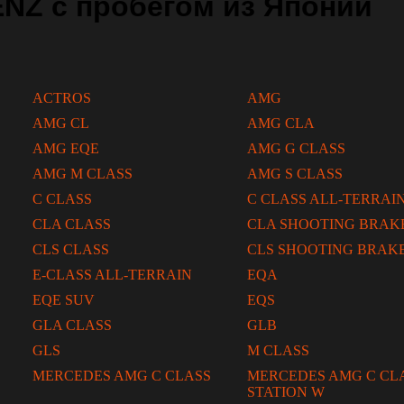
Z с пробегом из Японии
ACTROS
AMG
AMG CL
AMG CLA
AMG EQE
AMG G CLASS
AMG M CLASS
AMG S CLASS
C CLASS
C CLASS ALL-TERRAI
CLA CLASS
CLA SHOOTING BRAK
CLS CLASS
CLS SHOOTING BRAK
E-CLASS ALL-TERRAIN
EQA
EQE SUV
EQS
GLA CLASS
GLB
GLS
M CLASS
MERCEDES AMG C CLASS
MERCEDES AMG C CL
STATION W