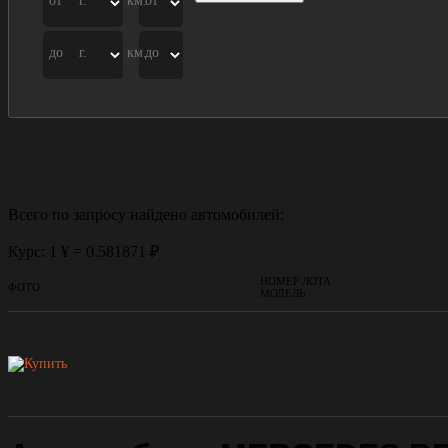
от
г.
км.
от
до
г.
км.
до
Всего по запросу найдено
автомобилей:
Курс: 1 ¥ = 0.581871 ₽
НОМЕР ЛОТА
ФОТО
МОДЕЛЬ