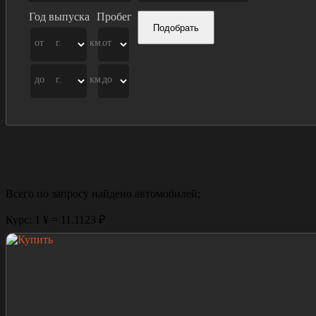
Год выпуска
Пробег
Подобрать
от
г.
км.
от
до
г.
км.
до
Всего по запросу найдено
автомобилей:
Курс: 1 ¥ = 11.1123 ₽