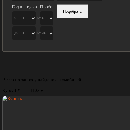
Год выпуска
Пробег
Подобрать
от
г.
км.
от
до
г.
км.
до
Всего по запросу найдено
автомобилей:
Курс: 1 ¥ = 11.1123 ₽