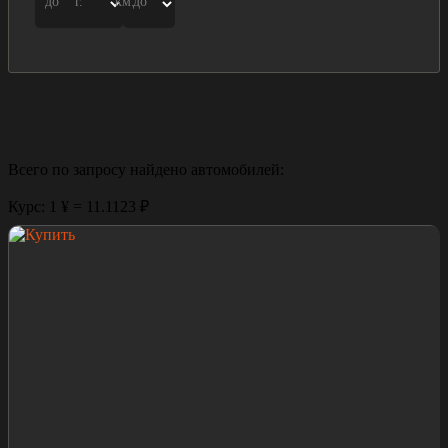
до
г.
км.
до
Всего по запросу найдено
автомобилей:
Курс: 1 ¥ = 11.1123 ₽