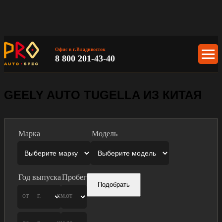
Офис в г.Владивосток
8 800 201-43-40
GEELY AUTO TUGELLA ИЗ КИТАЯ
Марка
Модель
Год выпуска
Пробег
Подобрать
от
г.
км.
от