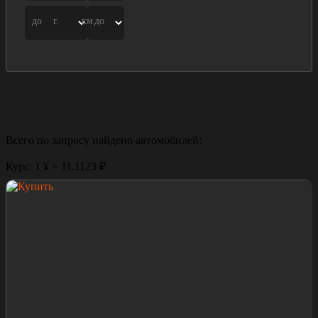
до
г.
км.
до
Всего по запросу найдено
автомобилей:
Курс: 1 ¥ = 11.1123 ₽