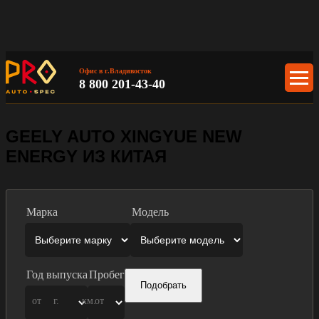
Офис в г.Владивосток
8 800 201-43-40
GEELY AUTO XINGYUE NEW
ENERGY ИЗ КИТАЯ
Марка
Модель
Год выпуска
Пробег
Подобрать
от
г.
км.
от