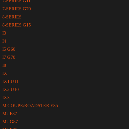
7-SERIES G11
7-SERIES G70
8-SERIES
8-SERIES G15
I3
I4
I5 G60
I7 G70
I8
IX
IX1 U11
IX2 U10
IX3
M COUPE/ROADSTER E85
M2 F87
M2 G87