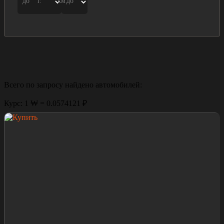
до
г.
км.
до
Всего по запросу найдено
автомобилей:
Курс: 1 ₩ = 0.0574121 ₽