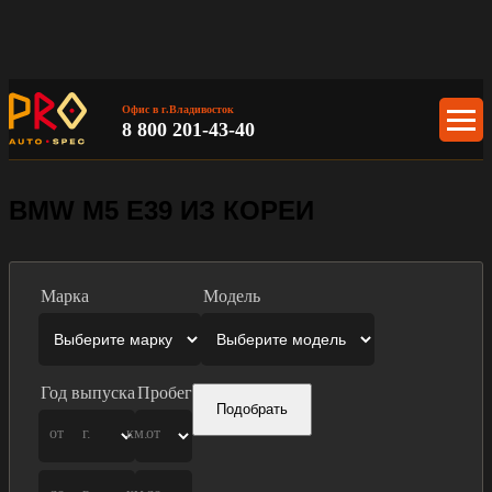
Офис в г.Владивосток
8 800 201-43-40
BMW M5 E39 ИЗ КОРЕИ
Марка
Модель
Год выпуска
Пробег
Подобрать
от
г.
км.
от