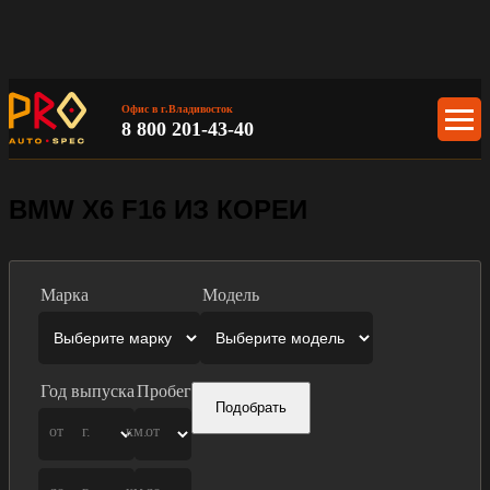
Офис в г.Владивосток
8 800 201-43-40
BMW X6 F16 ИЗ КОРЕИ
Марка
Модель
Год выпуска
Пробег
Подобрать
от
г.
км.
от