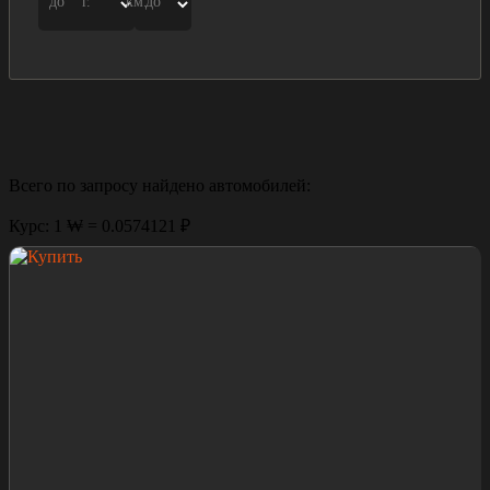
до
г.
км.
до
Всего по запросу найдено
автомобилей:
Курс: 1 ₩ = 0.0574121 ₽