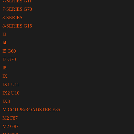
7-SERIES G11
7-SERIES G70
8-SERIES
8-SERIES G15
I3
I4
I5 G60
I7 G70
I8
IX
IX1 U11
IX2 U10
IX3
M COUPE/ROADSTER E85
M2 F87
M2 G87