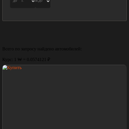
до
г.
км.
до
Всего по запросу найдено
автомобилей:
Курс: 1 ₩ = 0.0574121 ₽