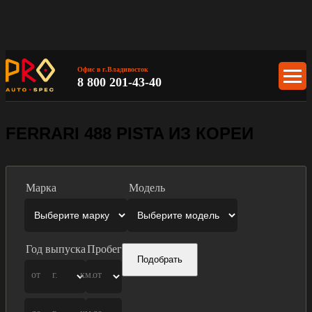
Офис в г.Владивосток
8 800 201-43-40
FERRARI 488 PISTA ИЗ КОРЕИ
Марка
Модель
Год выпуска
Пробег
Подобрать
от
г.
км.
от