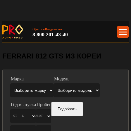
Офис в г.Владивосток
8 800 201-43-40
FERRARI 812 GTS ИЗ КОРЕИ
Марка
Модель
Год выпуска
Пробег
Подобрать
от
г.
км.
от