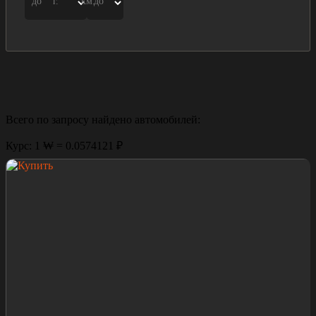
до
г.
км.
до
Всего по запросу найдено
автомобилей:
Курс: 1 ₩ = 0.0574121 ₽