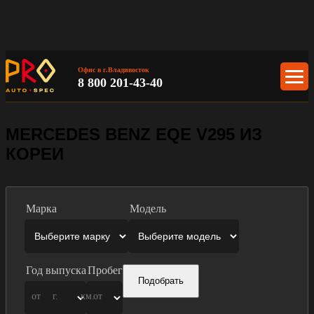
Офис в г.Владивосток
8 800 201-43-40
MERCEDES BENZ EQE V295 ИЗ
КОРЕИ
Марка
Модель
Год выпуска
Пробег
Подобрать
от
г.
км.
от