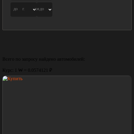
до
г.
км.
до
Всего по запросу найдено
автомобилей:
Курс: 1 ₩ = 0.0574121 ₽