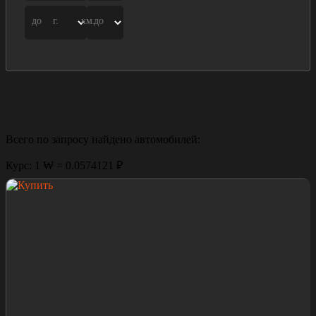
до
г.
км.
до
Всего по запросу найдено
автомобилей:
Курс: 1 ₩ = 0.0574121 ₽