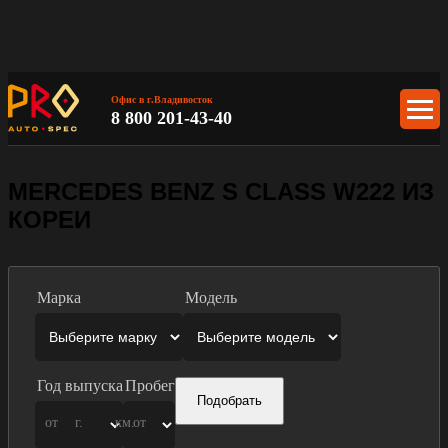
Офис в г.Владивосток
8 800 201-43-40
MERCEDES BENZ S CLASS W222 ИЗ
КОРЕИ
Марка
Модель
Год выпуска
Пробег
Подобрать
от
г.
км.
от