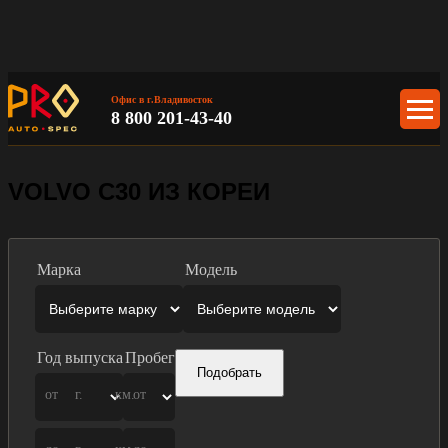
Офис в г.Владивосток
8 800 201-43-40
VOLVO C30 ИЗ КОРЕИ
Марка
Модель
Год выпуска
Пробег
Подобрать
от
г.
км.
от