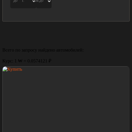
до
г.
км.
до
Всего по запросу найдено
автомобилей:
Курс: 1 ₩ = 0.0574121 ₽