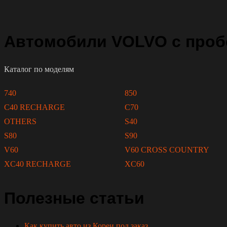
Автомобили VOLVO с проб
Каталог по моделям
740
850
C40 RECHARGE
C70
OTHERS
S40
S80
S90
V60
V60 CROSS COUNTRY
XC40 RECHARGE
XC60
Полезные статьи
Как купить авто из Кореи под заказ