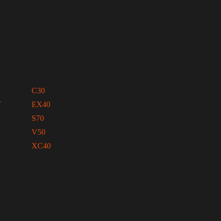
C30
Y
EX40
S70
V50
XC40