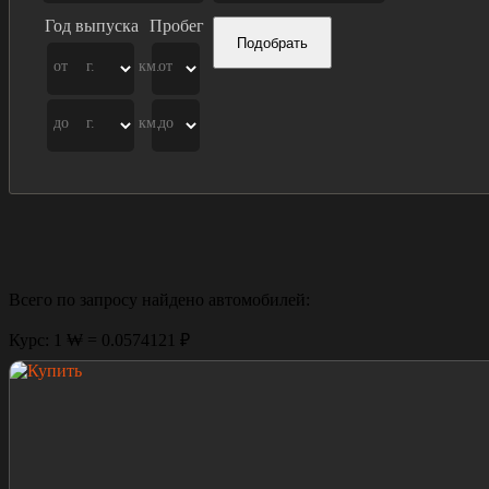
Год выпуска
Пробег
Подобрать
от
г.
км.
от
до
г.
км.
до
Всего по запросу найдено
автомобилей:
Курс: 1 ₩ = 0.0574121 ₽