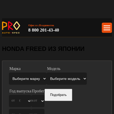
Офис в г.Владивосток
8 800 201-43-40
HONDA FREED ИЗ ЯПОНИИ
Марка
Модель
Год выпуска
Пробег
Подобрать
от
г.
км.
от