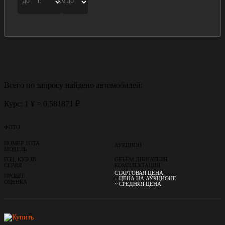
до
г.
км.
до
Всего по запросу найдено
автомобилей:
Курс: 1 ¥ = 0.581871 ₽
ФОТО
НОМЕР ЛОТА
АУКЦИОН
МОДЕЛЬ
ГОД, КУЗОВ
ОБЪЁМ ДВИГАТЕЛЯ
СЕРИЯ
КОМПЛЕКТАЦИЯ
СТАРТОВАЯ ЦЕНА
ПРОБЕГ
= ЦЕНА НА АУКЦИОНЕ
ОЦЕНКА
~ СРЕДНЯЯ ЦЕНА