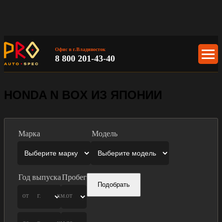
Офис в г.Владивосток
8 800 201-43-40
HONDA N BOX ИЗ ЯПОНИИ
Марка
Модель
Год выпуска
Пробег
Подобрать
от
г.
км.
от