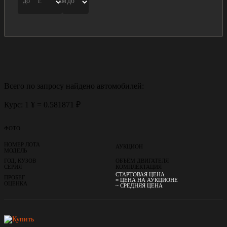
до
г.
км.
до
Всего по запросу найдено
автомобилей:
Курс: 1 ¥ = 0.581871 ₽
ФОТО
НОМЕР ЛОТА
АУКЦИОН
МОДЕЛЬ
ГОД, КУЗОВ
ОБЪЁМ ДВИГАТЕЛЯ
СЕРИЯ
КОМПЛЕКТАЦИЯ
СТАРТОВАЯ ЦЕНА
ПРОБЕГ
= ЦЕНА НА АУКЦИОНЕ
ОЦЕНКА
~ СРЕДНЯЯ ЦЕНА