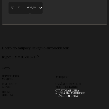
до
г.
км.
до
Всего по запросу найдено
автомобилей:
Курс: 1 ¥ = 0.581871 ₽
ФОТО
НОМЕР ЛОТА
АУКЦИОН
МОДЕЛЬ
ГОД, КУЗОВ
ОБЪЁМ ДВИГАТЕЛЯ
СЕРИЯ
КОМПЛЕКТАЦИЯ
СТАРТОВАЯ ЦЕНА
ПРОБЕГ
= ЦЕНА НА АУКЦИОНЕ
ОЦЕНКА
~ СРЕДНЯЯ ЦЕНА