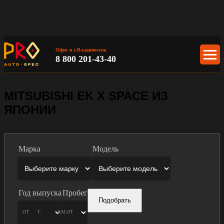
Офис в г.Владивосток
8 800 201-43-40
MITSUBISHI EK X SPACE ИЗ
ЯПОНИИ
Марка
Модель
Год выпуска
Пробег
Подобрать
от
г.
км.
от