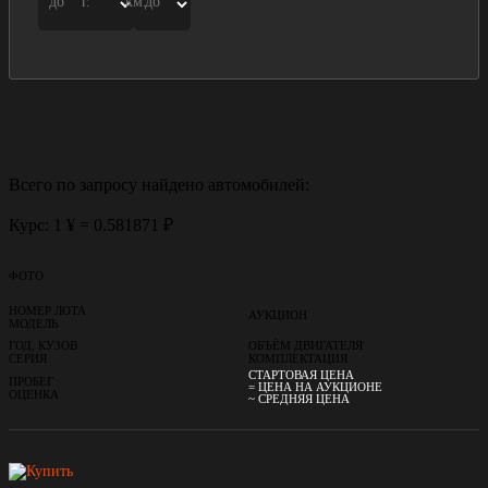
до
г.
км.
до
Всего по запросу найдено
автомобилей:
Курс: 1 ¥ = 0.581871 ₽
ФОТО
НОМЕР ЛОТА
АУКЦИОН
МОДЕЛЬ
ГОД, КУЗОВ
ОБЪЁМ ДВИГАТЕЛЯ
СЕРИЯ
КОМПЛЕКТАЦИЯ
СТАРТОВАЯ ЦЕНА
ПРОБЕГ
= ЦЕНА НА АУКЦИОНЕ
ОЦЕНКА
~ СРЕДНЯЯ ЦЕНА