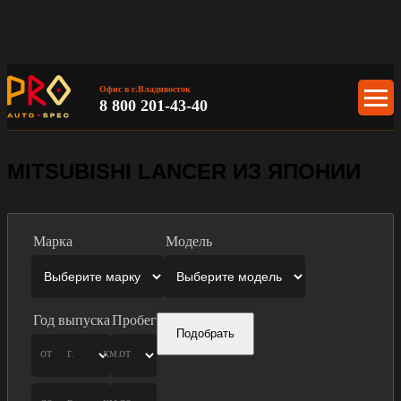
Офис в г.Владивосток
8 800 201-43-40
MITSUBISHI LANCER ИЗ ЯПОНИИ
Марка
Модель
Год выпуска
Пробег
Подобрать
от
г.
км.
от