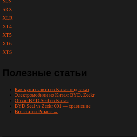
SLS
SRX
XLR
XT4
XT5
XT6
XTS
Полезные статьи
Как купить авто из Китая под заказ
Электромобили из Китая: BYD, Zeekr
Обзор BYD Seal из Китая
BYD Seal vs Zeekr 001 — сравнение
Все статьи Proauc →