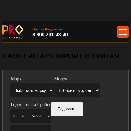
Офис в г.Владивосток
8 800 201-43-40
CADILLAC ATS IMPORT ИЗ КИТАЯ
Марка
Модель
Год выпуска
Пробег
Подобрать
от
г.
км.
от