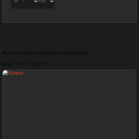
до
г.
км.
до
Всего по запросу найдено
автомобилей:
Курс: 1 ¥ = 11.1123 ₽