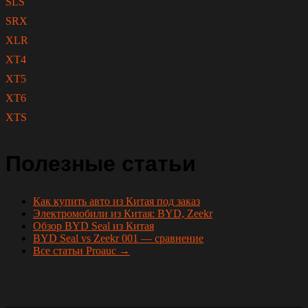
SLS
SRX
XLR
XT4
XT5
XT6
XTS
Полезные статьи
Как купить авто из Китая под заказ
Электромобили из Китая: BYD, Zeekr
Обзор BYD Seal из Китая
BYD Seal vs Zeekr 001 — сравнение
Все статьи Proauc →