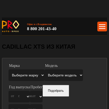
Офис в г.Владивосток
8 800 201-43-40
CADILLAC XTS ИЗ КИТАЯ
Марка
Модель
Год выпуска
Пробег
Подобрать
от
г.
км.
от