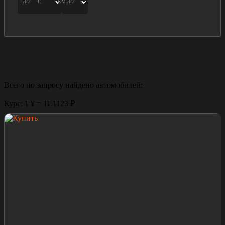
до
г.
км.
до
Всего по запросу найдено
автомобилей:
Курс: 1 ¥ = 11.1123 ₽